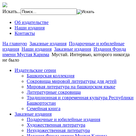
Искать...
Об издательстве
Наши издания
Контакты
На главную
Заказные издания
Подарочные и юбилейные
издания
Наши издания
Заказные издания
Издания Фонда
имени Мустая Карима
Мустай. Интервью, которого никогда
не было
Издательские серии
Башкирская коллекция
Сокровища мировой литературы для детей
Мировая литература на башкирском языке
Литературные сокровища
Традиционная и современная культура Республики
Башкортостан
Семейная книга
Заказные издания
Подарочные и юбилейные издания
Художественная литература
Нехудожественная литература
Издания Фонда имени Мустая Карима