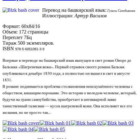
Перевод на башкирский язык:
Гузаль Ситдыкова
Иллюстрации:
Артур Василов
Формат: 60х84/16
Объем: 172 страницы
Переплет 7Бц
Тираж 500 экземпляров.
ISBN
978-5-6051081-3-9
Впервые в переводе на башкирский язык выпущен в свет роман Оноре де
Бальзака «Шагреневая кожа». Первый отрывок своего романа Бальзак
опубликовал в декабре 1830 года, а полностью он вышел в свет в августе
1831.
В романе
поднимается проблема столкновения неискушённого человека с
обществом, кишащим пороками.
Это история о молодом человеке, который,
будучи на грани самоубийства, приобретает в антикварной лавке
таинственный талисман — кусок шагреневой кожи. Она исполняет все его
желания, но не просто так...