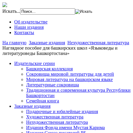
Искать...
Об издательстве
Наши издания
Контакты
На главную
Заказные издания
Нехудожественная литература
Наглядное пособие для башкирских школ «Языковеды и
литературоведы Башкортостана»
Издательские серии
Башкирская коллекция
Сокровища мировой литературы для детей
Мировая литература на башкирском языке
Литературные сокровища
Традиционная и современная культура Республики
Башкортостан
Семейная книга
Заказные издания
Подарочные и юбилейные издания
Художественная литература
Нехудожественная литература
Издания Фонда имени Мустая Карима
Издания Союза писателей РБ