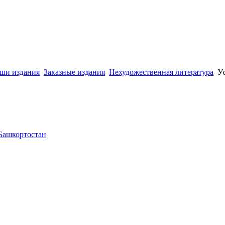
ши издания
Заказные издания
Нехудожественная литература
У
 Башкортостан