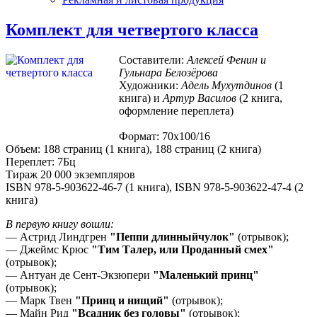
Комплект для четвертого класса
Составители:
Алексей Фенин и
Гульнара Белозёрова
Художники:
Адель Мухутдинов
(1
книга) и
Артур Василов
(2 книга,
оформление переплета)
Формат: 70х100/16
Объем: 188 страниц (1 книга), 188 страниц (2 книга)
Переплет: 7Бц
Тираж 20 000 экземпляров
ISBN 978-5-903622-46-7 (1 книга), ISBN 978-5-903622-47-4 (2
книга)
В первую книгу вошли:
— Астрид Линдгрен
"Пеппи длинныйчулок"
(отрывок);
— Джеймс Крюс
"Тим Талер, или Проданный смех"
(отрывок);
— Антуан де Сент-Экзюпери
"Маленький принц"
(отрывок);
— Марк Твен
"Принц и нищий"
(отрывок);
— Майн Рид
"Всадник без головы"
(отрывок);