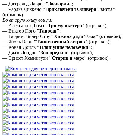
— Джеральд Даррел
"Зоопарки"
;
— Чарльз Диккенс
"Приключения Оливера Твиста"
(отрывок).
Во вторую книгу вошли:
— Александр Дюма
"Три мушкетера"
(отрывок);
— Виктор Гюго
"Гаврош"
;
— Гарриет Бичер-Стоу
"Хижина дяди Тома"
(отрывок);
— Жюль Верн
"Таинственный остров"
(отрывок);
— Конан Дойль
"Пляшущие человечки"
;
— Джек Лондон
"Зов предков"
(отрывок);
— Эрнест Хемингуэй
"Старик и море"
(отрывок).