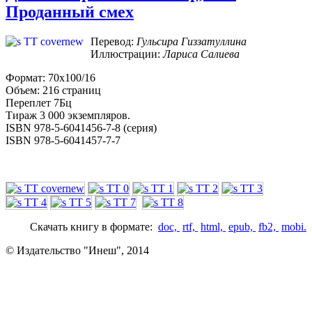
Проданный смех
Перевод:
Гульсира Гиззатуллина
Иллюстрации:
Лариса Салиева
Формат: 70х100/16
Объем: 216 страниц
Переплет 7Бц
Тираж 3 000 экземпляров.
ISBN 978-5-6041456-7-8 (серия)
ISBN 978-5-6041457-7-7
Скачать книгу в формате:
doc,
rtf,
html,
epub,
fb2,
mobi.
© Издательство "Инеш", 2014